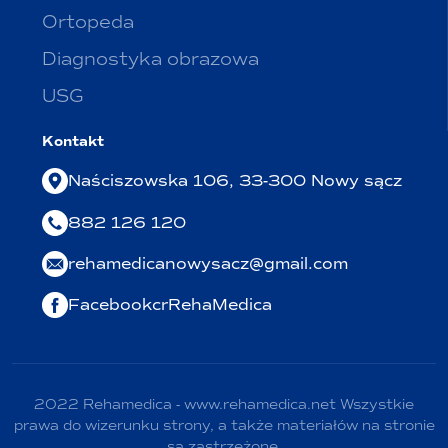
Ortopeda
Diagnostyka obrazowa
USG
Kontakt
Naściszowska 106, 33-300 Nowy sącz
882 126 120
rehamedicanowysacz@gmail.com
FacebookcrRehaMedica
2022 Rehamedica - www.rehamedica.net Wszystkie
prawa do wizerunku strony, a także materiałów na stronie
są zastrzeżone.