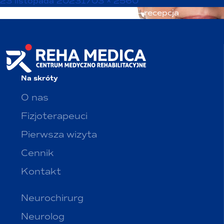
Opublikowano
Pełny
23 listopada 2023
1703 × 2560
Nawigacja
rozmiar
Opublikowano w
Sylwia Racibor – recepcja
wpisu
Na skróty
O nas
Fizjoterapeuci
Pierwsza wizyta
Cennik
Kontakt
Neurochirurg
Neurolog