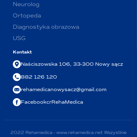
Neurolog
Ortopeda
Diagnostyka obrazowa
USG
Kontakt
Naściszowska 106, 33-300 Nowy sącz
882 126 120
rehamedicanowysacz@gmail.com
FacebookcrRehaMedica
2022 Rehamedica - www.rehamedica.net Wszystkie