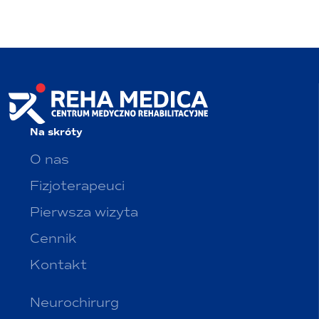
Na skróty
O nas
Fizjoterapeuci
Pierwsza wizyta
Cennik
Kontakt
Neurochirurg