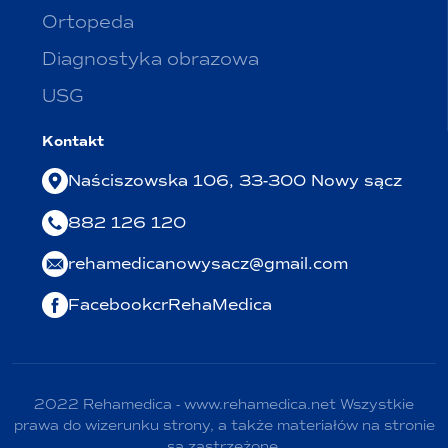
Ortopeda
Diagnostyka obrazowa
USG
Kontakt
Naściszowska 106, 33-300 Nowy sącz
882 126 120
rehamedicanowysacz@gmail.com
FacebookcrRehaMedica
2022 Rehamedica - www.rehamedica.net Wszystkie
prawa do wizerunku strony, a także materiałów na stronie
są zastrzeżone.