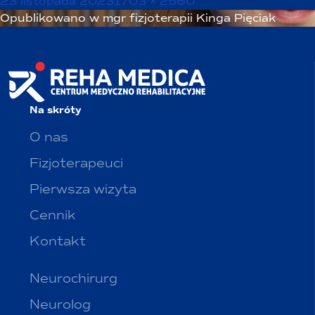
Opublikowano
Pełny
23 listopada 2023
1703 × 2560
Nawigacja
rozmiar
Opublikowano w
mgr fizjoterapii Kinga Pięciak
wpisu
Na skróty
O nas
Fizjoterapeuci
Pierwsza wizyta
Cennik
Kontakt
Neurochirurg
Neurolog