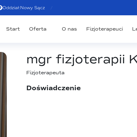
Oddział:
Nowy Sącz
Start
Oferta
O nas
Fizjoterapeuci
L
mgr fizjoterapii 
Fizjoterapeuta
Doświadczenie