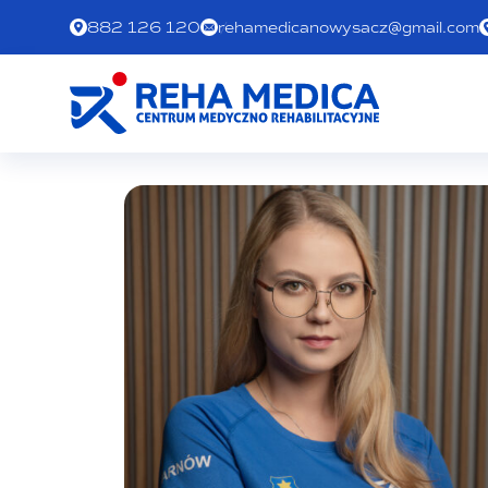
882 126 120
rehamedicanowysacz@gmail.com