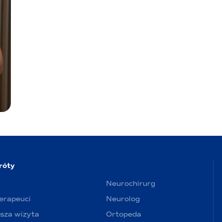
róty
Neurochirurg
terapeuci
Neurolog
sza wizyta
Ortopeda