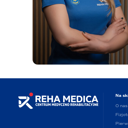
Na sk
O nas
Fizjo
Pierw