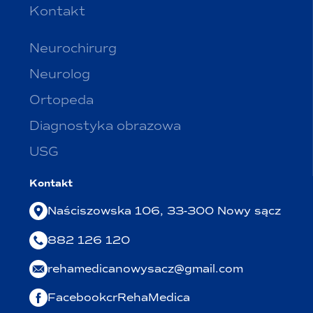
Kontakt
Neurochirurg
Neurolog
Ortopeda
Diagnostyka obrazowa
USG
Kontakt
Naściszowska 106, 33-300 Nowy sącz
882 126 120
rehamedicanowysacz@gmail.com
FacebookcrRehaMedica