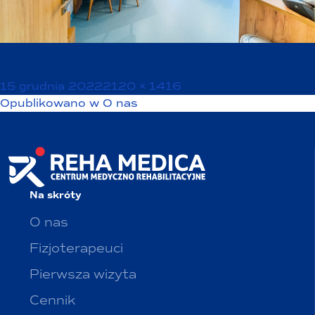
Opublikowano
Pełny
15 grudnia 2022
2120 × 1416
Nawigacja
rozmiar
Opublikowano w
O nas
wpisu
Na skróty
O nas
Fizjoterapeuci
Pierwsza wizyta
Cennik