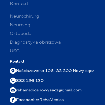
Kontakt
Neurochirurg
Neurolog
Ortopeda
Diagnostyka obrazowa
USG
Kontakt
Naściszowska 106, 33-300 Nowy sącz
882 126 120
rehamedicanowysacz@gmail.com
FacebookcrRehaMedica