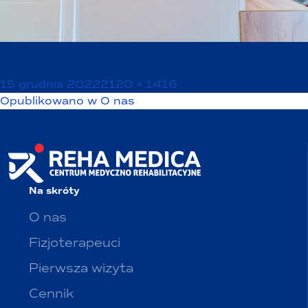
Opublikowano
Pełny
15 grudnia 2022
2120 × 1416
Nawigacja
rozmiar
Opublikowano w
O nas
wpisu
Na skróty
O nas
Fizjoterapeuci
Pierwsza wizyta
Cennik