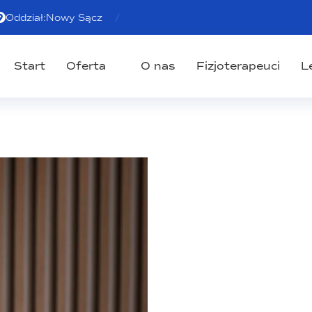
Oddział:
Nowy Sącz
Start
Oferta
O nas
Fizjoterapeuci
L