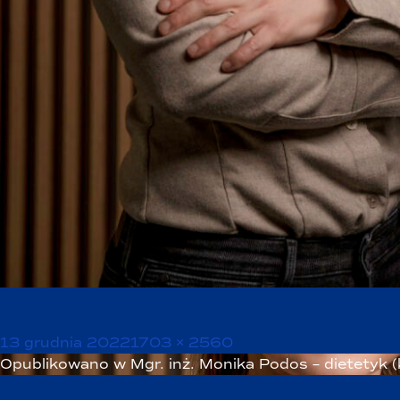
Opublikowano
Pełny
13 grudnia 2022
1703 × 2560
Nawigacja
rozmiar
Opublikowano w
Mgr. inż. Monika Podos – dietetyk (