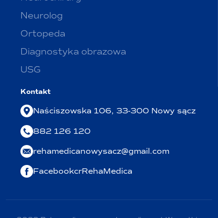
Neurolog
Ortopeda
Diagnostyka obrazowa
USG
Kontakt
Naściszowska 106, 33-300 Nowy sącz
882 126 120
rehamedicanowysacz@gmail.com
FacebookcrRehaMedica