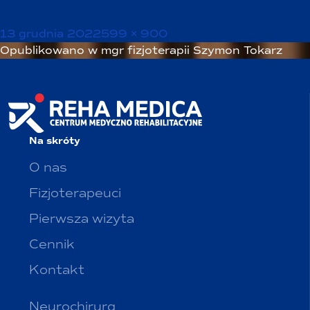
Opublikowano
Pełny
13 grudnia 2022
599 × 900
Nawigacja
rozmiar
Opublikowano w
mgr fizjoterapii Szymon Tokarz
wpisu
Na skróty
O nas
Fizjoterapeuci
Pierwsza wizyta
Cennik
Kontakt
Neurochirurg