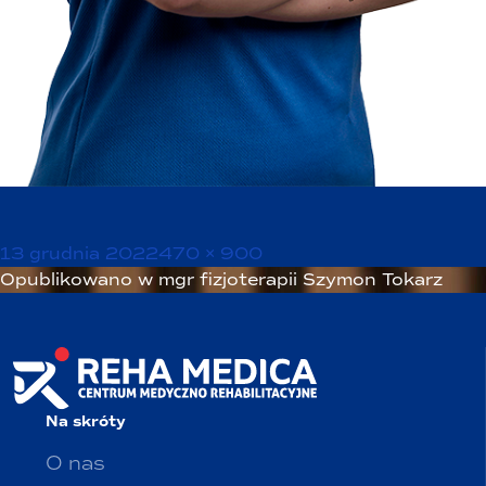
Opublikowano
Pełny
13 grudnia 2022
470 × 900
Nawigacja
rozmiar
Opublikowano w
mgr fizjoterapii Szymon Tokarz
wpisu
Na skróty
O nas