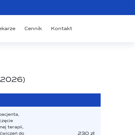
ekarze
Cennik
Kontakt
ń 2026)
pacjenta,
częcie
ej terapii,
230 zł
 ćwiczeń do