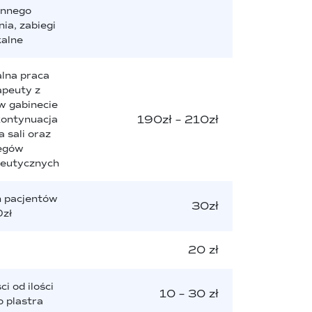
ennego
a, zabiegi
kalne
lna praca
apeuty z
w gabinecie
190zł – 210zł
kontynuacja
 sali oraz
egów
peutycznych
h pacjentów
30zł
zł
20 zł
i od ilości
10 – 30 zł
 plastra