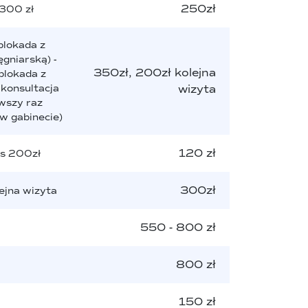
250zł
300 zł
blokada z
ęgniarską) -
350zł, 200zł kolejna
blokada z
 konsultacja
wizyta
wszy raz
 w gabinecie)
120 zł
is 200zł
300zł
ejna wizyta
550 - 800 zł
800 zł
150 zł