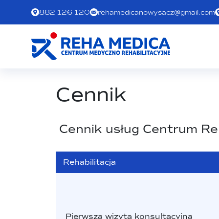
882 126 120
rehamedicanowysacz@gmail.com
Cennik
Cennik usług Centrum Reh
Rehabilitacja
Pierwsza wizyta konsultacyjna