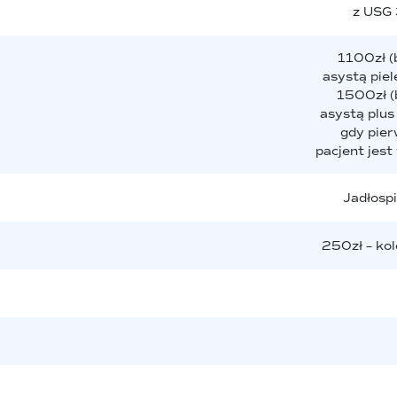
z USG 
1100zł (
asystą piel
1500zł (
asystą plus
gdy pier
pacjent jest
Jadłosp
250zł – kol