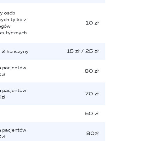
y osób
ych tylko z
10 zł
egów
peutycznych
15 zł / 25 zł
/ 2 kończyny
h pacjentów
80 zł
zł
h pacjentów
70 zł
zł
50 zł
h pacjentów
80zł
zł