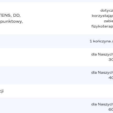
dotycz
 TENS, DD,
korzystając
r punktowy,
zabi
fizykotera
1 kończyna 
dla Naszyc
30
dla Naszyc
40
ji
dla Naszyc
60