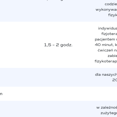
codzi
wykonywani
fizy
indywidua
fizjoter
pacjentem 
1,5 – 2 godz.
40 minut, 
ćwiczeń na
zabi
fizykotera
dla naszyc
20
em
w zależnośc
zużytego