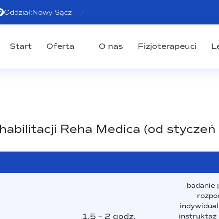
Oddział:
Nowy Sącz
Start
Oferta
O nas
Fizjoterapeuci
L
abilitacji Reha Medica (od stycze
badanie 
rozpo
indywidualn
1,5 – 2 godz.
instruktaż