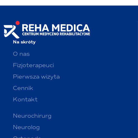
Na skróty
O nas
Fizjoterapeuci
Pierwsza wizyta
Cennik
Kontakt
Neurochirurg
Neurolog