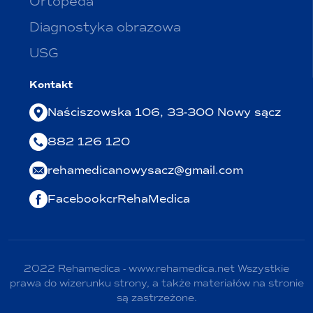
Ortopeda
Diagnostyka obrazowa
USG
Kontakt
Naściszowska 106, 33-300 Nowy sącz
882 126 120
rehamedicanowysacz@gmail.com
FacebookcrRehaMedica
2022 Rehamedica - www.rehamedica.net Wszystkie
prawa do wizerunku strony, a także materiałów na stronie
są zastrzeżone.