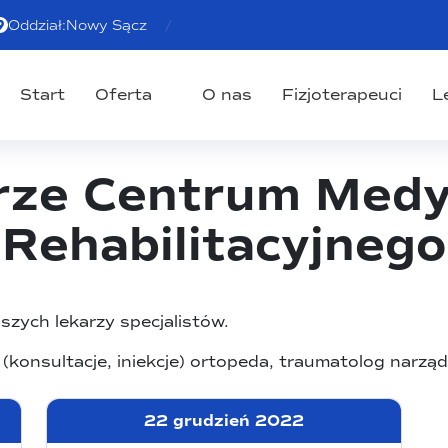
Oddział:
Nowy Sącz
Start
Oferta
O nas
Fizjoterapeuci
L
rze Centrum Medy
Rehabilitacyjnego
zych lekarzy specjalistów.
konsultacje, iniekcje)
ortopeda, traumatolog narząd
22 grudzień 2022