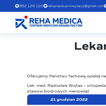
882 126 120
rehamedicanowysacz@gmail.com
Leka
Oferujemy Państwu fachową opiekę nas
Lek. med. Radosław Wojtas – ortopeda (
stawów biodrowych niemowląt
21 grudzień 2022