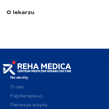
O lekarzu
Na skróty
O nas
Fizjoterapeuci
Pierwsza wizyta