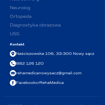
Neurolog
Ortopeda
Diagnostyka obrazowa
USG
Kontakt
Naściszowska 106, 33-300 Nowy sącz
882 126 120
rehamedicanowysacz@gmail.com
FacebookcrRehaMedica