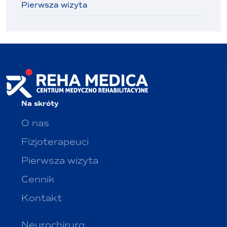
Pierwsza wizyta
Na skróty
O nas
Fizjoterapeuci
Pierwsza wizyta
Cennik
Kontakt
Neurochirurg